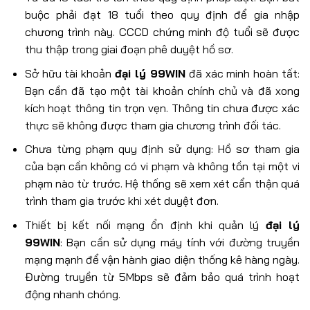
buộc phải đạt 18 tuổi theo quy định để gia nhập
chương trình này. CCCD chứng minh độ tuổi sẽ được
thu thập trong giai đoạn phê duyệt hồ sơ.
Sở hữu tài khoản
đại lý 99WIN
đã xác minh hoàn tất:
Bạn cần đã tạo một tài khoản chính chủ và đã xong
kích hoạt thông tin trọn vẹn. Thông tin chưa được xác
thực sẽ không được tham gia chương trình đối tác.
Chưa từng phạm quy định sử dụng: Hồ sơ tham gia
của bạn cần không có vi phạm và không tồn tại một vi
phạm nào từ trước. Hệ thống sẽ xem xét cẩn thận quá
trình tham gia trước khi xét duyệt đơn.
Thiết bị kết nối mạng ổn định khi quản lý
đại lý
99WIN
: Bạn cần sử dụng máy tính với đường truyền
mạng mạnh để vận hành giao diện thống kê hàng ngày.
Đường truyền từ 5Mbps sẽ đảm bảo quá trình hoạt
động nhanh chóng.