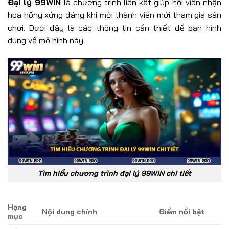
Đại lý 99WIN
là chương trình liên kết giúp hội viên nhận
hoa hồng xứng đáng khi mời thành viên mới tham gia sân
chơi. Dưới đây là các thông tin cần thiết để bạn hình
dung về mô hình này.
Tìm hiểu chương trình đại lý 99WIN chi tiết
Hạng
Nội dung chính
Điểm nổi bật
mục