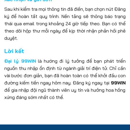
Sau khi kiểm tra mọi thông tin đã điền, bạn chọn nút Đăng
ký để hoàn tất quy trình. Nền tảng sẽ thông báo trạng
thái qua email trong khoảng 24 giờ tiếp theo. Bạn có thể
theo dõi hộp thư mỗi ngày để kịp thời nhận phản hồi phê
duyệt.
Lời kết
Đại lý 99WIN
là hướng đi lý tưởng để bạn phát triển
nguồn thu nhập ổn định từ ngành giải trí điện tử. Chỉ cần
vài bước đơn giản, bạn đã hoàn toàn có thể khởi đầu con
đường kiếm tiền ngay hôm nay. Đăng ký ngay tại
99WIN
để gia nhập đội ngũ thành viên uy tín và hưởng hoa hồng
xứng đáng sớm nhất có thể.