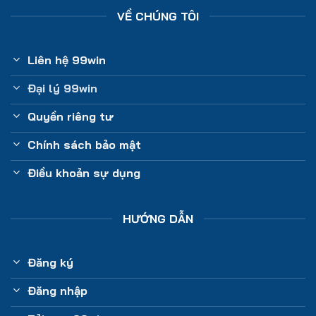
VỀ CHÚNG TÔI
Liên hệ 99win
Đại lý 99win
Quyền riêng tư
Chính sách bảo mật
Điều khoản sự dụng
HƯỚNG DẪN
Đăng ký
Đăng nhập