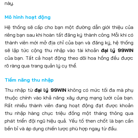
này.
Mô hình hoạt động
Hệ thống sẽ cấp cho bạn một đường dẫn giới thiệu của
riêng bạn sau khi hoàn tất đăng ký thành công. Mỗi khi có
thành viên mới mở địa chỉ của bạn và đăng ký, hệ thống
sẽ lập tức cộng thu nhập vào tài khoản
đại lý 99WIN
của bạn. Tất cả hoạt động theo dõi hoa hồng đều được
rõ ràng qua trang quản lý cụ thể.
Tiềm năng thu nhập
Thu nhập từ
đại lý 99WIN
không có mức tối đa mà phụ
thuộc chính vào khả năng xây dựng mạng lưới của bạn.
Rất nhiều thành viên đang hoạt động đạt được khoản
thu nhập hàng chục triệu đồng một tháng thông qua
phát triển đội ngũ hiệu quả. Yếu tố then chốt là bạn cần
bền bỉ và áp dụng chiến lược phù hợp ngay từ đầu.