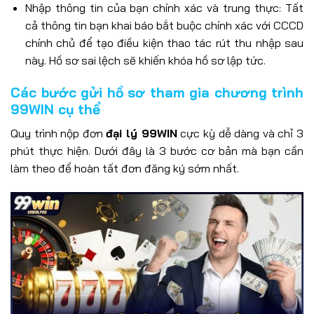
Nhập thông tin của bạn chính xác và trung thực: Tất
cả thông tin bạn khai báo bắt buộc chính xác với CCCD
chính chủ để tạo điều kiện thao tác rút thu nhập sau
này. Hồ sơ sai lệch sẽ khiến khóa hồ sơ lập tức.
Các bước gửi hồ sơ tham gia chương trình
99WIN cụ thể
Quy trình nộp đơn
đại lý 99WIN
cực kỳ dễ dàng và chỉ 3
phút thực hiện. Dưới đây là 3 bước cơ bản mà bạn cần
làm theo để hoàn tất đơn đăng ký sớm nhất.