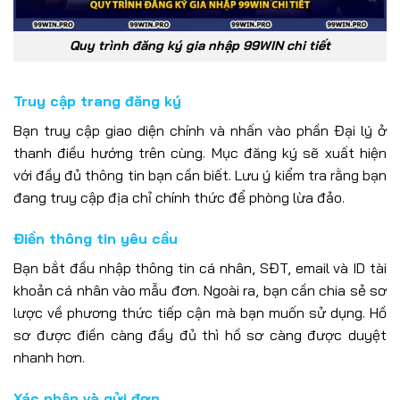
Quy trình đăng ký gia nhập 99WIN chi tiết
Truy cập trang đăng ký
Bạn truy cập giao diện chính và nhấn vào phần Đại lý ở
thanh điều hướng trên cùng. Mục đăng ký sẽ xuất hiện
với đầy đủ thông tin bạn cần biết. Lưu ý kiểm tra rằng bạn
đang truy cập địa chỉ chính thức để phòng lừa đảo.
Điền thông tin yêu cầu
Bạn bắt đầu nhập thông tin cá nhân, SĐT, email và ID tài
khoản cá nhân vào mẫu đơn. Ngoài ra, bạn cần chia sẻ sơ
lược về phương thức tiếp cận mà bạn muốn sử dụng. Hồ
sơ được điền càng đầy đủ thì hồ sơ càng được duyệt
nhanh hơn.
Xác nhận và gửi đơn