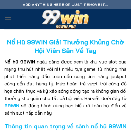
Chuyển
ADD ANYTHING HERE OR JUST REMOVE IT...
đến
nội
dung
Nổ Hũ 99WIN Giải Thưởng Khủng Chờ
Hội Viên Săn Về Tay
Nổ hũ 99WIN
ngày càng được xem là khu vực slot qua
mạng thu hút nhất với rất nhiều tựa game từ những nhà
phát triển hàng đầu toàn cầu cùng tính năng jackpot
cộng dồn đạt hàng tỷ. Mức hoàn trả vượt trội cùng đồ
họa chân thực và kỹ xảo sống động tạo ra không gian đổi
thưởng khó quên cho tất cả hội viên. Bài viết dưới đây từ
99WIN
sẽ đồng hành cùng bạn hiểu rõ toàn bộ điều về
sảnh slot hấp dẫn này.
Thông tin quan trọng về sảnh nổ hũ 99WIN