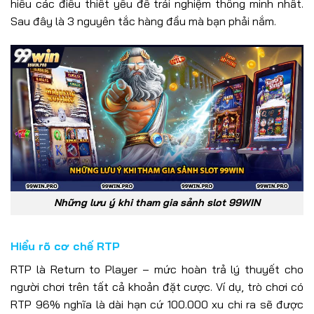
hiểu các điều thiết yếu để trải nghiệm thông minh nhất.
Sau đây là 3 nguyên tắc hàng đầu mà bạn phải nắm.
Những lưu ý khi tham gia sảnh slot 99WIN
Hiểu rõ cơ chế RTP
RTP là Return to Player – mức hoàn trả lý thuyết cho
người chơi trên tất cả khoản đặt cược. Ví dụ, trò chơi có
RTP 96% nghĩa là dài hạn cứ 100.000 xu chi ra sẽ được