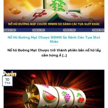
Nổ Hũ Đường Mạt Chược 99WIN So Sánh Các Tựa Slot
Khác
Nổ hũ Đường Mạt Chược trở thành phiên bản nổ hũ lấy
cảm hứng Á [...]
10
Th4