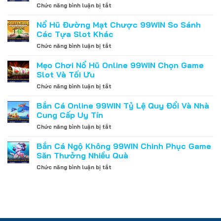
ở
Chức năng bình luận bị tắt
99WIN
Nổ
Game
Hũ
Nổ Hũ Đường Mạt Chược 99WIN So Sánh
Slot
Sugar
Đổi
Các Tựa Slot Khác
Rush
Thưởng
ở
Chức năng bình luận bị tắt
99WIN
Hot
Nổ
Tổng
Hit
Hũ
Mẹo Chơi Nổ Hũ Online 99WIN Chọn Game
Quan
Đỉnh
Đường
Game
Slot Và Tối Ưu
Đám
Mạt
Nổ
ở
Chức năng bình luận bị tắt
Chược
Hũ
Mẹo
99WIN
Sang
Chơi
Bắn Cá Online 99WIN Tỷ Lệ Quy Đổi Và Nhà
So
Trọng
Nổ
Sánh
Cung Cấp Uy Tín
Hũ
Các
ở
Chức năng bình luận bị tắt
Online
Tựa
Bắn
99WIN
Slot
Cá
Bắn Cá Ngộ Không 99WIN Chinh Phục Game
Chọn
Khác
Online
Game
Săn Thưởng Nhiều Quà
99WIN
Slot
ở
Chức năng bình luận bị tắt
Tỷ
Và
Bắn
Lệ
Tối
Cá
Quy
Ưu
Ngộ
Đổi
Không
Và
99WIN
Nhà
Chinh
Cung