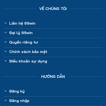
Phục
Cấp
Game
Uy
VỀ CHÚNG TÔI
Săn
Tín
Thưởng
Nhiều
Quà
Liên hệ 99win
Đại lý 99win
Quyền riêng tư
Chính sách bảo mật
Điều khoản sự dụng
HƯỚNG DẪN
Đăng ký
Đăng nhập