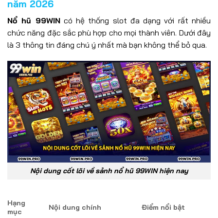
năm 2026
Nổ hũ 99WIN
có hệ thống slot đa dạng với rất nhiều
chức năng đặc sắc phù hợp cho mọi thành viên. Dưới đây
là 3 thông tin đáng chú ý nhất mà bạn không thể bỏ qua.
Nội dung cốt lõi về sảnh nổ hũ 99WIN hiện nay
Hạng
Nội dung chính
Điểm nổi bật
mục