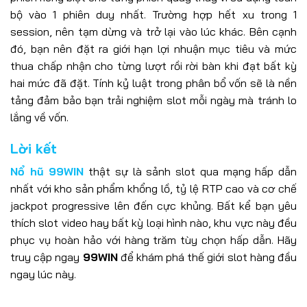
bộ vào 1 phiên duy nhất. Trường hợp hết xu trong 1
session, nên tạm dừng và trở lại vào lúc khác. Bên cạnh
đó, bạn nên đặt ra giới hạn lợi nhuận mục tiêu và mức
thua chấp nhận cho từng lượt rồi rời bàn khi đạt bất kỳ
hai mức đã đặt. Tính kỷ luật trong phân bổ vốn sẽ là nền
tảng đảm bảo bạn trải nghiệm slot mỗi ngày mà tránh lo
lắng về vốn.
Lời kết
Nổ hũ 99WIN
thật sự là sảnh slot qua mạng hấp dẫn
nhất với kho sản phẩm khổng lồ, tỷ lệ RTP cao và cơ chế
jackpot progressive lên đến cực khủng. Bất kể bạn yêu
thích slot video hay bất kỳ loại hình nào, khu vực này đều
phục vụ hoàn hảo với hàng trăm tùy chọn hấp dẫn. Hãy
truy cập ngay
99WIN
để khám phá thế giới slot hàng đầu
ngay lúc này.