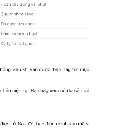
Hoàn tất trong vài phút
Quy trình rõ ràng
Đa dạng lựa chọn
Đảm bảo minh bạch
Xử lý 15–30 phút
thống. Sau khi vào được, bạn hãy tìm mục
 tiền hiện tại. Bạn hãy xem số dư sẵn để
điện tử. Sau đó, bạn điền chính xác mã ví