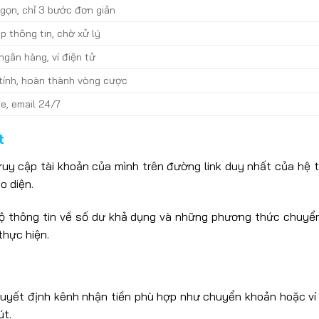
 gọn, chỉ 3 bước đơn giản
p thông tin, chờ xử lý
gân hàng, ví điện tử
tính, hoàn thành vòng cược
ne, email 24/7
t
truy cập tài khoản của mình trên đường link duy nhất của hệ 
o diện.
n bộ thông tin về số dư khả dụng và những phương thức chuyển
thực hiện.
quyết định kênh nhận tiền phù hợp như chuyển khoản hoặc ví 
út.