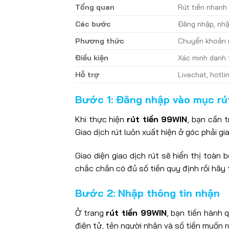
Tổng quan
Rút tiền nhanh
Các bước
Đăng nhập, nhậ
Phương thức
Chuyển khoản n
Điều kiện
Xác minh danh 
Hỗ trợ
Livechat, hotli
Bước 1: Đăng nhập vào mục rú
Khi thực hiện
rút tiền 99WIN
, bạn cần 
Giao dịch rút luôn xuất hiện ở góc phải gia
Giao diện giao dịch rút sẽ hiển thị toà
chắc chắn có đủ số tiền quy định rồi hãy 
Bước 2: Nhập thông tin nhận
Ở trang
rút tiền 99WIN
, bạn tiến hành 
điện tử, tên người nhận và số tiền muốn r