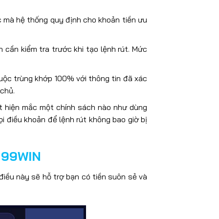
c mà hệ thống quy định cho khoản tiền ưu
cần kiểm tra trước khi tạo lệnh rút. Mức
buộc trùng khớp 100% với thông tin đã xác
 chủ.
át hiện mắc một chính sách nào như dùng
i điều khoản để lệnh rút không bao giờ bị
ở 99WIN
điều này sẽ hỗ trợ bạn có tiền suôn sẻ và