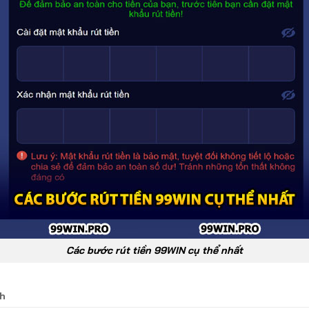
Các bước rút tiền 99WIN cụ thể nhất
nh