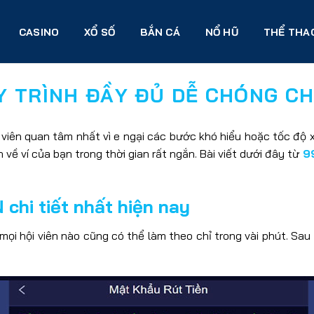
CASINO
XỔ SỐ
BẮN CÁ
NỔ HŨ
THỂ THA
Y TRÌNH ĐẦY ĐỦ DỄ CHÓNG CHỈ
iên quan tâm nhất vì e ngại các bước khó hiểu hoặc tốc độ xử 
ề ví của bạn trong thời gian rất ngắn. Bài viết dưới đây từ
9
chi tiết nhất hiện nay
i hội viên nào cũng có thể làm theo chỉ trong vài phút. Sau 