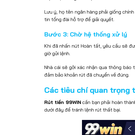
Lưu ý, họ tên ngân hàng phải giống chính
tin tổng đài hỗ trợ để giải quyết.
Bước 3: Chờ hệ thống xử lý
Khi đã nhấn nút Hoàn tất, yêu cầu sẽ đượ
giờ gửi lệnh.
Nhà cái sẽ gởi xác nhận qua thông báo t
đảm bảo khoản rút đã chuyển về đúng.
Các tiêu chí quan trọng 
Rút tiền 99WIN
cần bạn phải hoàn thành
dưới đây để tránh lệnh rút thất bại.