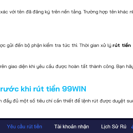
 xác với tên đã đăng ký trên nền tảng. Trường hợp tên khác nh
c gửi đến bộ phận kiểm tra tức thì. Thời gian xử lý
rút tiền
rên giao diện khi yêu cầu được hoàn tất thành công. Bạn hã
trước khi rút tiền 99WIN
 đầy đủ một số tiêu chí cần thiết để lệnh rút được duyệt s