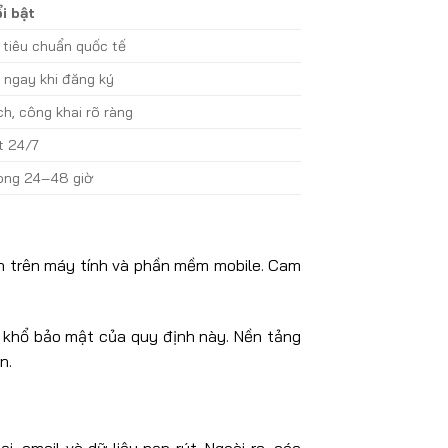
i bật
 tiêu chuẩn quốc tế
 ngay khi đăng ký
h, công khai rõ ràng
t 24/7
rong 24–48 giờ
ện trên máy tính và phần mềm mobile. Cam
n khổ bảo mật của quy định này. Nền tảng
n.