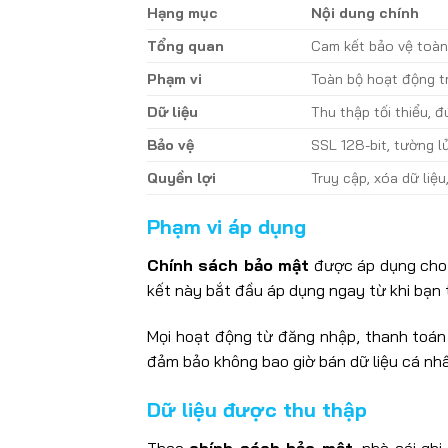
Hạng mục
Nội dung chính
Tổng quan
Cam kết bảo vệ toàn 
Phạm vi
Toàn bộ hoạt động t
Dữ liệu
Thu thập tối thiểu, 
Bảo vệ
SSL 128-bit, tường l
Quyền lợi
Truy cập, xóa dữ liệu,
Phạm vi áp dụng
Chính sách bảo mật
được áp dụng cho t
kết này bắt đầu áp dụng ngay từ khi bạn t
Mọi hoạt động từ đăng nhập, thanh toán 
đảm bảo không bao giờ bán dữ liệu cá nhâ
Dữ liệu được thu thập