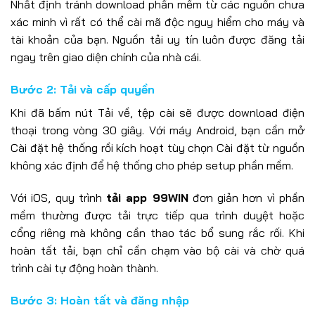
Nhất định tránh download phần mềm từ các nguồn chưa
xác minh vì rất có thể cài mã độc nguy hiểm cho máy và
tài khoản của bạn. Nguồn tải uy tín luôn được đăng tải
ngay trên giao diện chính của nhà cái.
Bước 2: Tải và cấp quyền
Khi đã bấm nút Tải về, tệp cài sẽ được download điện
thoại trong vòng 30 giây. Với máy Android, bạn cần mở
Cài đặt hệ thống rồi kích hoạt tùy chọn Cài đặt từ nguồn
không xác định để hệ thống cho phép setup phần mềm.
Với iOS, quy trình
tải app 99WIN
đơn giản hơn vì phần
mềm thường được tải trực tiếp qua trình duyệt hoặc
cổng riêng mà không cần thao tác bổ sung rắc rối. Khi
hoàn tất tải, bạn chỉ cần chạm vào bộ cài và chờ quá
trình cài tự động hoàn thành.
Bước 3: Hoàn tất và đăng nhập