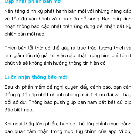
Cập nhật phiên bản mới
Nền tảng định kỳ phát hành bản mới với những nâng cấp
về tốc độ vận hành và giao diện bổ sung. Bạn hãy kích
hoạt thông báo cập nhật trên ứng dụng để nhận bất kỳ
phiên bản mới nào.
Phiên bản lỗi thời có thể gây ra trục trặc tương thích và
làm giảm tốc độ giải trí. Việc cập nhật trung bình chỉ tốn ít
phút và sẽ không ảnh hưởng thông tin hiện có.
Luôn nhận thông báo mới
Sau khi phần mềm đề nghị quyền đẩy cảnh báo, bạn cần
đồng ý để cập nhật nhanh chóng mọi đợt ưu đãi và thay
đổi số dư. Thông báo push giúp bạn nắm bắt bất cứ dịp
đặc biệt nào.
Khi ngại thấy làm phiền, bạn có thể tùy chỉnh mục cảnh
báo quan tâm nhận trong mục Tùy chỉnh của app. Ví dụ,