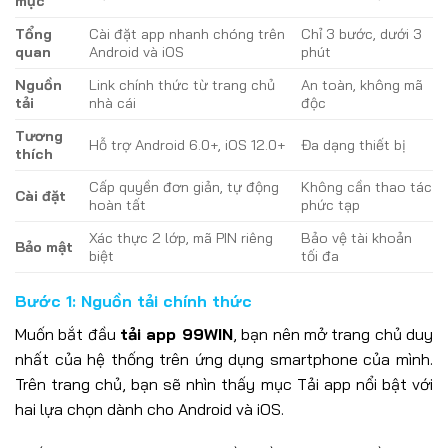
mục
Tổng
Cài đặt app nhanh chóng trên
Chỉ 3 bước, dưới 3
quan
Android và iOS
phút
Nguồn
Link chính thức từ trang chủ
An toàn, không mã
tải
nhà cái
độc
Tương
Hỗ trợ Android 6.0+, iOS 12.0+
Đa dạng thiết bị
thích
Cấp quyền đơn giản, tự động
Không cần thao tác
Cài đặt
hoàn tất
phức tạp
Xác thực 2 lớp, mã PIN riêng
Bảo vệ tài khoản
Bảo mật
biệt
tối đa
Bước 1: Nguồn tải chính thức
Muốn bắt đầu
tải app 99WIN
, bạn nên mở trang chủ duy
nhất của hệ thống trên ứng dụng smartphone của mình.
Trên trang chủ, bạn sẽ nhìn thấy mục Tải app nổi bật với
hai lựa chọn dành cho Android và iOS.