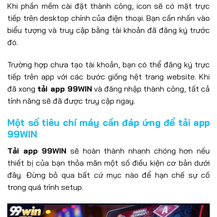
Khi phần mềm cài đặt thành công, icon sẽ có mặt trực
tiếp trên desktop chính của điện thoại. Bạn cần nhấn vào
biểu tượng và truy cập bằng tài khoản đã đăng ký trước
đó.
Trường hợp chưa tạo tài khoản, bạn có thể đăng ký trực
tiếp trên app với các bước giống hệt trang website. Khi
đã xong
tải app 99WIN
và đăng nhập thành công, tất cả
tính năng sẽ đã được truy cập ngay.
Một số tiêu chí máy cần đáp ứng để tải app
99WIN
Tải app 99WIN
sẽ hoàn thành nhanh chóng hơn nếu
thiết bị của bạn thỏa mãn một số điều kiện cơ bản dưới
đây. Đừng bỏ qua bất cứ mục nào để hạn chế sự cố
trong quá trình setup.