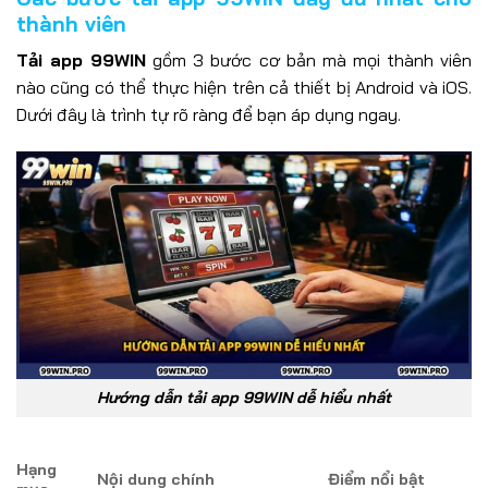
thành viên
Tải app 99WIN
gồm 3 bước cơ bản mà mọi thành viên
nào cũng có thể thực hiện trên cả thiết bị Android và iOS.
Dưới đây là trình tự rõ ràng để bạn áp dụng ngay.
Hướng dẫn tải app 99WIN dễ hiểu nhất
Hạng
Nội dung chính
Điểm nổi bật