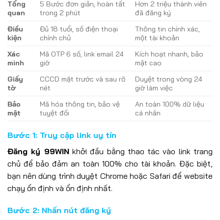
Tổng
5 Bước đơn giản, hoàn tất
Hơn 2 triệu thành viên
quan
trong 2 phút
đã đăng ký
Điều
Đủ 18 tuổi, số điện thoại
Thông tin chính xác,
kiện
chính chủ
một tài khoản
Xác
Mã OTP 6 số, link email 24
Kích hoạt nhanh, bảo
minh
giờ
mật cao
Giấy
CCCD mặt trước và sau rõ
Duyệt trong vòng 24
tờ
nét
giờ làm việc
Bảo
Mã hóa thông tin, bảo vệ
An toàn 100% dữ liệu
mật
tuyệt đối
cá nhân
Bước 1: Truy cập link uy tín
Đăng ký 99WIN
khởi đầu bằng thao tác vào link trang
chủ để bảo đảm an toàn 100% cho tài khoản. Đặc biệt,
bạn nên dùng trình duyệt Chrome hoặc Safari để website
chạy ổn định và ổn định nhất.
Bước 2: Nhấn nút đăng ký