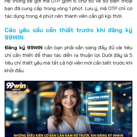
Hệ thống sẽ gởi mã OTP gồm 6 chữ số về số điện thoại
bạn đã cung cấp trong vòng 1 phút. Lưu ý, mã OTP chỉ có
tác dụng trong 4 phút nên thành viên cần gõ kịp thời.
Các yêu cầu cần thiết trước khi đăng ký
99WIN
Đăng ký 99WIN
cần bạn phải sẵn sàng đầy đủ vài tiêu
chí cần thiết để thao tác diễn ra thuận lợi. Dưới đây là 5
tiêu chí thiết yếu mà tất cả hội viên mới cần biết trước khi
khởi đầu.