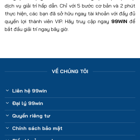
dịch vụ giải trí hấp dẫn. Chỉ với 5 bước cơ bản và 2 phút
thực hiện, các bạn đã sở hữu ngay tài khoản với đầy đủ
quyền lợi thành viên VIP. Hãy truy cập ngay
99WIN
để
bắt đầu giải trí ngay bây giờ.
VỀ CHÚNG TÔI
Liên hệ 99win
Đại lý 99win
Quyền riêng tư
Chính sách bảo mật