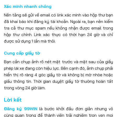
Xác minh nhanh chóng
Nền tảng sẽ gửi về email có link xác minh vào hộp thư bạn
đã khai báo khi đăng ký tài khoản. Ngoài ra, bạn nên kiểm
tra cả thư mục spam nếu không nhận được email trong
hộp thư chính. Link xác thực có thời hạn 24 giờ và chỉ
được sử dụng 1 lần mà thôi.
Cung cấp giấy tờ
Bạn cần chụp ảnh rõ nét mặt trước và mặt sau của giấy
phép lái xe đang còn hiệu lực. Bên cạnh đó, ảnh chụp phải
hiển thị rõ ràng 4 góc giấy tờ và không bị mờ nhòe hoặc
giấu thông tin. Thời gian duyệt giấy tờ thường hoàn tất
trong vòng 24 giờ làm.
Lời kết
Đăng ký 99WIN
là bước khởi đầu đơn giản nhưng vô
cùng quan trọng để thành viên trải nghiệm trọn vẹn mọi