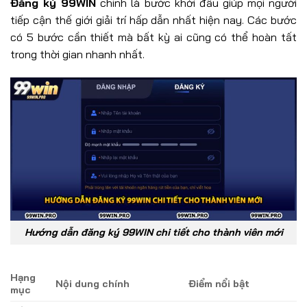
Đăng ký 99WIN
chính là bước khởi đầu giúp mọi người
tiếp cận thế giới giải trí hấp dẫn nhất hiện nay. Các bước
có 5 bước cần thiết mà bất kỳ ai cũng có thể hoàn tất
trong thời gian nhanh nhất.
Hướng dẫn đăng ký 99WIN chi tiết cho thành viên mới
Hạng
Nội dung chính
Điểm nổi bật
mục