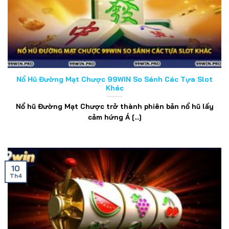
Nổ Hũ Đường Mạt Chược 99WIN So Sánh Các Tựa Slot
Khác
Nổ hũ Đường Mạt Chược trở thành phiên bản nổ hũ lấy
cảm hứng Á [...]
10
Th4