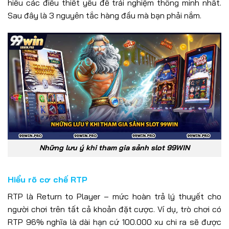
hiểu các điều thiết yếu để trải nghiệm thông minh nhất.
Sau đây là 3 nguyên tắc hàng đầu mà bạn phải nắm.
Những lưu ý khi tham gia sảnh slot 99WIN
Hiểu rõ cơ chế RTP
RTP là Return to Player – mức hoàn trả lý thuyết cho
người chơi trên tất cả khoản đặt cược. Ví dụ, trò chơi có
RTP 96% nghĩa là dài hạn cứ 100.000 xu chi ra sẽ được