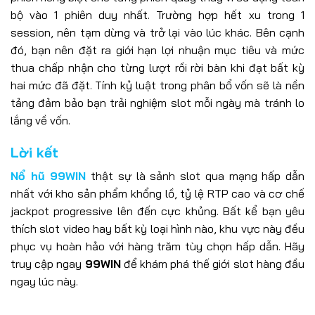
bộ vào 1 phiên duy nhất. Trường hợp hết xu trong 1
session, nên tạm dừng và trở lại vào lúc khác. Bên cạnh
đó, bạn nên đặt ra giới hạn lợi nhuận mục tiêu và mức
thua chấp nhận cho từng lượt rồi rời bàn khi đạt bất kỳ
hai mức đã đặt. Tính kỷ luật trong phân bổ vốn sẽ là nền
tảng đảm bảo bạn trải nghiệm slot mỗi ngày mà tránh lo
lắng về vốn.
Lời kết
Nổ hũ 99WIN
thật sự là sảnh slot qua mạng hấp dẫn
nhất với kho sản phẩm khổng lồ, tỷ lệ RTP cao và cơ chế
jackpot progressive lên đến cực khủng. Bất kể bạn yêu
thích slot video hay bất kỳ loại hình nào, khu vực này đều
phục vụ hoàn hảo với hàng trăm tùy chọn hấp dẫn. Hãy
truy cập ngay
99WIN
để khám phá thế giới slot hàng đầu
ngay lúc này.