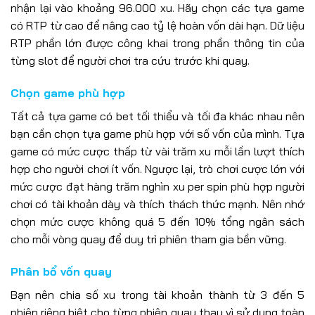
nhận lại vào khoảng 96.000 xu. Hãy chọn các tựa game
có RTP từ cao để nâng cao tỷ lệ hoàn vốn dài hạn. Dữ liệu
RTP phần lớn được công khai trong phần thông tin của
từng slot để người chơi tra cứu trước khi quay.
Chọn game phù hợp
Tất cả tựa game có bet tối thiểu và tối đa khác nhau nên
bạn cần chọn tựa game phù hợp với số vốn của mình. Tựa
game có mức cược thấp từ vài trăm xu mỗi lần lượt thích
hợp cho người chơi ít vốn. Ngược lại, trò chơi cược lớn với
mức cược đạt hàng trăm nghìn xu per spin phù hợp người
chơi có tài khoản dày và thích thách thức mạnh. Nên nhớ
chọn mức cược không quá 5 đến 10% tổng ngân sách
cho mỗi vòng quay để duy trì phiên tham gia bền vững.
Phân bổ vốn quay
Bạn nên chia số xu trong tài khoản thành từ 3 đến 5
phiên riêng biệt cho từng phiên quay thay vì sử dụng toàn