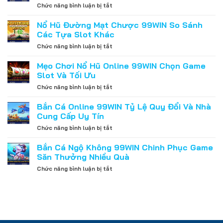
ở
Chức năng bình luận bị tắt
99WIN
Nổ
Game
Hũ
Nổ Hũ Đường Mạt Chược 99WIN So Sánh
Slot
Sugar
Đổi
Các Tựa Slot Khác
Rush
Thưởng
ở
Chức năng bình luận bị tắt
99WIN
Hot
Nổ
Tổng
Hit
Hũ
Mẹo Chơi Nổ Hũ Online 99WIN Chọn Game
Quan
Đỉnh
Đường
Game
Slot Và Tối Ưu
Đám
Mạt
Nổ
ở
Chức năng bình luận bị tắt
Chược
Hũ
Mẹo
99WIN
Sang
Chơi
Bắn Cá Online 99WIN Tỷ Lệ Quy Đổi Và Nhà
So
Trọng
Nổ
Sánh
Cung Cấp Uy Tín
Hũ
Các
ở
Chức năng bình luận bị tắt
Online
Tựa
Bắn
99WIN
Slot
Cá
Bắn Cá Ngộ Không 99WIN Chinh Phục Game
Chọn
Khác
Online
Game
Săn Thưởng Nhiều Quà
99WIN
Slot
ở
Chức năng bình luận bị tắt
Tỷ
Và
Bắn
Lệ
Tối
Cá
Quy
Ưu
Ngộ
Đổi
Không
Và
99WIN
Nhà
Chinh
Cung