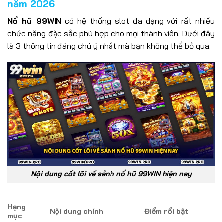
năm 2026
Nổ hũ 99WIN
có hệ thống slot đa dạng với rất nhiều
chức năng đặc sắc phù hợp cho mọi thành viên. Dưới đây
là 3 thông tin đáng chú ý nhất mà bạn không thể bỏ qua.
Nội dung cốt lõi về sảnh nổ hũ 99WIN hiện nay
Hạng
Nội dung chính
Điểm nổi bật
mục