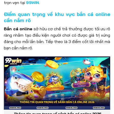
trọn vẹn tại
99WIN
.
Điểm quan trọng về khu vực bắn cá online
cần nắm rõ
Bắn cá online
sở hữu cơ chế trả thưởng được tối ưu rõ
ràng nhằm tạo điều kiện người chơi có được giá trị xứng
đáng cho mỗi lần bắn. Tiếp theo là 3 điểm cốt lõi nhất mà
bạn cần nắm rõ.
Thông tin quan trọng về sảnh bắn cá online 2026