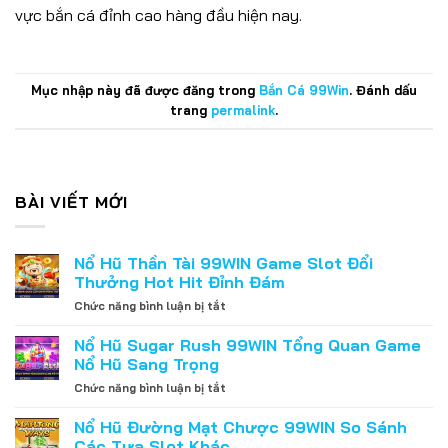
vực bắn cá đỉnh cao hàng đầu hiện nay.
Mục nhập này đã được đăng trong
Bắn Cá 99Win
. Đánh dấu
trang
permalink
.
BÀI VIẾT MỚI
Nổ Hũ Thần Tài 99WIN Game Slot Đổi
Thưởng Hot Hit Đỉnh Đám
ở
Chức năng bình luận bị tắt
Nổ
Hũ
Nổ Hũ Sugar Rush 99WIN Tổng Quan Game
Thần
Nổ Hũ Sang Trọng
Tài
ở
Chức năng bình luận bị tắt
99WIN
Nổ
Game
Hũ
Nổ Hũ Đường Mạt Chược 99WIN So Sánh
Slot
Sugar
Đổi
Các Tựa Slot Khác