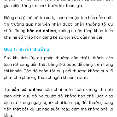
giao diện từng trò chơi trước khi tham gia.
Đáng chú ý, hệ số trả xu tại sảnh thuộc top hấp dẫn nhất
thị trường giúp hội viên nhận được phần thưởng tối ưu
nhất. Trong
bắn cá online
, không ít nền tảng khác triển
khai hệ số thấp hơn đáng kể so với mức của nhà cái.
Quy trình rút thưởng
Sau khi tích lũy đủ phần thưởng cần thiết, thành viên
luôn rút sang tiền thật bằng 2-3 bước dễ dàng trên trang
tài khoản. Tốc độ hoàn tất quy đổi thường không quá 15
phút cho phương thức chuyển khoản nhanh.
Tại
bắn cá online
, sân chơi hoàn toàn không thu phí
giao dịch quy đổi và tuyệt đối không hạn chế lượt giao
dịch rút trong ngày. Người chơi luôn quy đổi thưởng sang
tiền thật bất kỳ lúc nào suốt ngày đêm mà không phải lo
lắng.