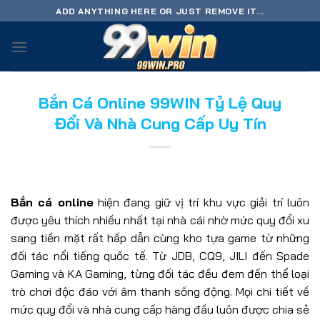
Chuyển
ADD ANYTHING HERE OR JUST REMOVE IT...
đến
nội
dung
Bắn Cá Online 99WIN Tỷ Lệ Quy
Đổi Và Nhà Cung Cấp Uy Tín
Bắn cá online
hiện đang giữ vị trí khu vực giải trí luôn
được yêu thích nhiều nhất tại nhà cái nhờ mức quy đổi xu
sang tiền mặt rất hấp dẫn cùng kho tựa game từ những
đối tác nổi tiếng quốc tế. Từ JDB, CQ9, JILI đến Spade
Gaming và KA Gaming, từng đối tác đều đem đến thể loại
trò chơi độc đáo với âm thanh sống động. Mọi chi tiết về
mức quy đổi và nhà cung cấp hàng đầu luôn được chia sẻ