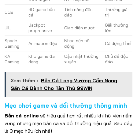
3D game bắn
Tính năng độc
Thưởng giá
CQ9
cá
đáo
trị
Jackpot
Giải thưởng
JILI
Giao diện mượt
progressive
lớn
Spade
Nhạc nền sôi
Animation đẹp
Cá dựng tỉ mỉ
Gaming
động
KA
Kho game đa
Cập nhật thường
Chủ đề độc
Gaming
dạng
xuyên
đáo
Xem thêm :
Bắn Cá Long Vương Cẩm Nang
Săn Cá Dành Cho Tân Thủ 99WIN
Mẹo chơi game và đổi thưởng thông minh
Bắn cá online
sẽ hiệu quả hơn rất nhiều khi hội viên nắm
vững những mẹo bắn cá và đổi thưởng hiệu quả. Sau đây
là 3 mẹo hữu ích nhất.