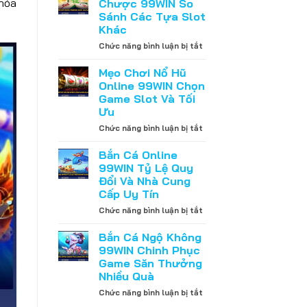
 hóa
Chược 99WIN So
Hit
Rush
Sánh Các Tựa Slot
Đỉnh
99WIN
Khác
Đám
Tổng
Quan
ở
Chức năng bình luận bị tắt
Game
Nổ
Nổ
Hũ
Mẹo Chơi Nổ Hũ
Hũ
Đường
Online 99WIN Chọn
Sang
Mạt
Game Slot Và Tối
Trọng
Chược
Ưu
99WIN
So
ở
Chức năng bình luận bị tắt
Sánh
Mẹo
Các
Chơi
Bắn Cá Online
Tựa
Nổ
99WIN Tỷ Lệ Quy
Slot
Hũ
Đổi Và Nhà Cung
Khác
Online
Cấp Uy Tín
99WIN
Chọn
ở
Chức năng bình luận bị tắt
Game
Bắn
Slot
Cá
Bắn Cá Ngộ Không
Và
Online
99WIN Chinh Phục
Tối
99WIN
Game Săn Thưởng
Ưu
Tỷ
Nhiều Quà
Lệ
Quy
ở
Chức năng bình luận bị tắt
Đổi
Bắn