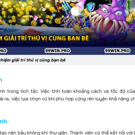
ghiệm giải trí thú vị cùng bạn bè
h
ịnh trong tích tắc. Việc tính toán khoảng cách và tốc độ củ
ài ra, việc lựa chọn vũ khí phù hợp cũng rèn luyện khả năng c
ạnh
o nên bầu không khí thư giãn. Thành viên có thể kết nối với