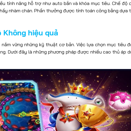
ều tính năng hỗ trợ như auto bắn và khóa mục tiêu. Chế độ 
thấy nhàm chán. Phần thưởng được tính toán công bằng dựa 
ộ Không hiệu quả
i nắm vững những kỹ thuật cơ bản. Việc lựa chọn mục tiêu 
trúng. Dưới đây là những phương pháp được nhiều cao thủ áp 