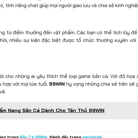
 tính năng chat giúp mọi người giao lưu và chia sẻ kinh nghiệ
ng từ điểm thưởng đến vật phẩm. Các bạn có thể tích lũy để
ời, nhiều sự kiện đặc biệt được tổ chức thường xuyên với 
ời cho những ai yêu thích thể loại game bắn cá. Với đồ họa
 hợp với mọi lứa tuổi.
99WIN
hy vọng những chia sẻ trên sẽ 
vẻ.
ẩm Nang Săn Cá Dành Cho Tân Thủ 99WIN
ăng trong
Bắn Cá 99Win
. Đánh dấu trang
permalink
.