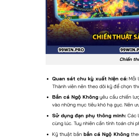
Chiến th
Quan sát chu kỳ xuất hiện cá:
Mỗi l
Thành viên nên theo dõi kỹ để chọn th
Bắn cá Ngộ Không
yêu cầu chiến lư
vào những mục tiêu khó hạ gục. Nên ưu
Sử dụng đạn phụ thông minh:
Các l
cùng lúc. Tuy nhiên cần tính toán chi 
Kỹ thuật bắn
bắn cá Ngộ Không
theo