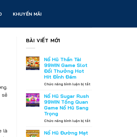
O
KHUYẾN MÃI
BÀI VIẾT MỚI
Nổ Hũ Thần Tài
99WIN Game Slot
Đổi Thưởng Hot
Hit Đỉnh Đám
ở
Chức năng bình luận bị tắt
ởng.
Nổ
 sẻ
Hũ
Nổ Hũ Sugar Rush
Thần
99WIN Tổng Quan
Tài
Game Nổ Hũ Sang
99WIN
Trọng
Game
Slot
ở
Chức năng bình luận bị tắt
Đổi
Nổ
e là
Thưởng
Hũ
Nổ Hũ Đường Mạt
Hot
Sugar