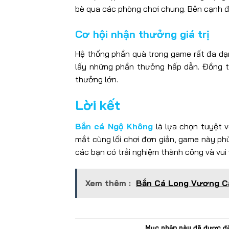
bè qua các phòng chơi chung. Bên cạnh đó,
Cơ hội nhận thưởng giá trị
Hệ thống phần quà trong game rất đa dạ
lấy những phần thưởng hấp dẫn. Đồng th
thưởng lớn.
Lời kết
Bắn cá Ngộ Không
là lựa chọn tuyệt v
mắt cùng lối chơi đơn giản, game này phù
các bạn có trải nghiệm thành công và vui 
Xem thêm :
Bắn Cá Long Vương C
Mục nhập này đã được đ