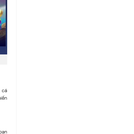
a cá
hiến
 bạn