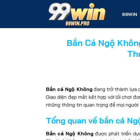
Chuyển
đến
99WIN
nội
dung
Bắn Cá Ngộ Khôn
Th
Bắn cá Ngộ Không
đang trở thành lựa c
Giao diện đẹp mắt kết hợp với lối chơi đ
những thông tin quan trọng để mọi người c
Tổng quan về bắn cá Ng
Bắn cá Ngộ Không
được phát triển dựa