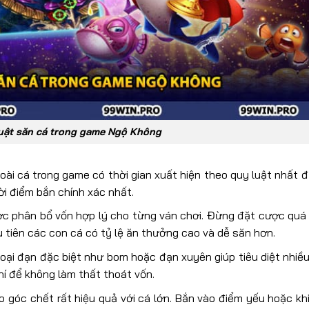
uật săn cá trong game Ngộ Không
oài cá trong game có thời gian xuất hiện theo quy luật nhất đ
ời điểm bắn chính xác nhất.
ợc phân bổ vốn hợp lý cho từng ván chơi. Đừng đặt cược quá
 tiên các con cá có tỷ lệ ăn thưởng cao và dễ săn hơn.
oại đạn đặc biệt như bom hoặc đạn xuyên giúp tiêu diệt nhiề
phí để không làm thất thoát vốn.
 góc chết rất hiệu quả với cá lớn. Bắn vào điểm yếu hoặc kh