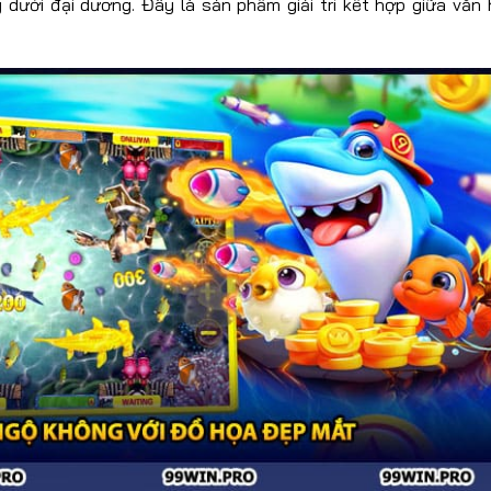
 dưới đại dương. Đây là sản phẩm giải trí kết hợp giữa văn