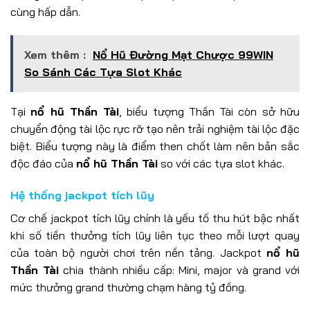
cùng hấp dẫn.
Xem thêm :
Nổ Hũ Đường Mạt Chược 99WIN
So Sánh Các Tựa Slot Khác
Tại
nổ hũ Thần Tài
, biểu tượng Thần Tài còn sở hữu
chuyển động tài lộc rực rỡ tạo nên trải nghiệm tài lộc đặc
biệt. Biểu tượng này là điểm then chốt làm nên bản sắc
độc đáo của
nổ hũ Thần Tài
so với các tựa slot khác.
Hệ thống jackpot tích lũy
Cơ chế jackpot tích lũy chính là yếu tố thu hút bậc nhất
khi số tiền thưởng tích lũy liên tục theo mỗi lượt quay
của toàn bộ người chơi trên nền tảng. Jackpot
nổ hũ
Thần Tài
chia thành nhiều cấp: Mini, major và grand với
mức thưởng grand thường chạm hàng tỷ đồng.