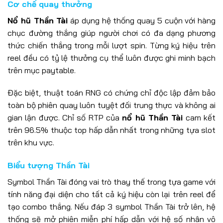
Cơ chế quay thưởng
Nổ hũ Thần Tài
áp dụng hệ thống quay 5 cuộn với hàng
chục đường thắng giúp người chơi có đa dạng phương
thức chiến thắng trong mỗi lượt spin. Từng ký hiệu trên
reel đều có tỷ lệ thưởng cụ thể luôn được ghi minh bạch
trên mục paytable.
Đặc biệt, thuật toán RNG có chứng chỉ độc lập đảm bảo
toàn bộ phiên quay luôn tuyệt đối trung thực và không ai
gian lận được. Chỉ số RTP của
nổ hũ Thần Tài
cam kết
trên 96.5% thuộc top hấp dẫn nhất trong những tựa slot
trên khu vực.
Biểu tượng Thần Tài
Symbol Thần Tài đóng vai trò thay thế trong tựa game với
tính năng đại diện cho tất cả ký hiệu còn lại trên reel để
tạo combo thắng. Nếu đáp 3 symbol Thần Tài trở lên, hệ
thống sẽ mở phiên miễn phí hấp dẫn với hệ số nhân vô