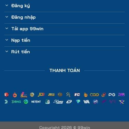
Đăng ký
Đăng nhập
Tải app 99win
Nạp tiền
Rút tiền
THANH TOÁN
Copyright 2026 ©
99win