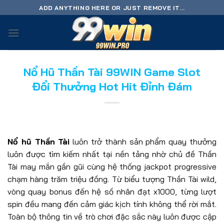
Chuyển
ADD ANYTHING HERE OR JUST REMOVE IT...
đến
nội
dung
Nổ Hũ Thần Tài 99WIN Game Slot
Đổi Thưởng Hot Hit Đỉnh Đám
Nổ hũ Thần Tài
luôn trở thành sản phẩm quay thưởng
luôn được tìm kiếm nhất tại nền tảng nhờ chủ đề Thần
Tài may mắn gần gũi cùng hệ thống jackpot progressive
chạm hàng trăm triệu đồng. Từ biểu tượng Thần Tài wild,
vòng quay bonus đến hệ số nhân đạt x1000, từng lượt
spin đều mang đến cảm giác kịch tính không thể rời mắt.
Toàn bộ thông tin về trò chơi đặc sắc này luôn được cập