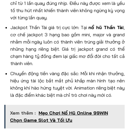
chỉ từ 1 lần quay đúng nhịp. Điều này được xem là yếu
tố thu hút nhất khiến thành viên không ngừng kỳ vọng
với từng lần quay.
Jackpot Thần Tài giá trị cực lớn: Tại
nổ hũ Thần Tài
,
cơ chế jackpot 3 hạng bao gồm mini, major và grand
nhằm mỗi ngày luôn có thành viên trúng giải thưởng ở
những hạng riêng biệt. Giá trị jackpot grand có thể
chạm hàng tỷ đồng đem lại giấc mơ đổi đời cho tất cả
thành viên.
Chuyển động tiền vàng đặc sắc: Mỗi khi nhận thưởng,
hiệu ứng tài lộc bắt mắt phủ khắp màn hình tạo nên
không khí hào hứng tuyệt vời. Animation riêng biệt này
là đặc điểm khác biệt mà chỉ trò chơi này mới có.
Xem thêm :
Mẹo Chơi Nổ Hũ Online 99WIN
Chọn Game Slot Và Tối Ưu