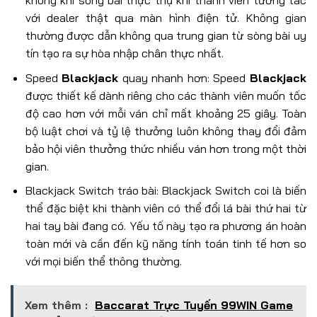
không khí sòng bài thực thụ khi thành viên tương tác
với dealer thật qua màn hình điện tử. Không gian
thường được dẫn không qua trung gian từ sòng bài uy
tín tạo ra sự hòa nhập chân thực nhất.
Speed
Blackjack
quay nhanh hơn: Speed
Blackjack
được thiết kế dành riêng cho các thành viên muốn tốc
độ cao hơn với mỗi ván chỉ mất khoảng 25 giây. Toàn
bộ luật chơi và tỷ lệ thưởng luôn không thay đổi đảm
bảo hội viên thưởng thức nhiều ván hơn trong một thời
gian.
Blackjack Switch tráo bài: Blackjack Switch coi là biến
thể đặc biệt khi thành viên có thể đổi lá bài thứ hai từ
hai tay bài đang có. Yếu tố này tạo ra phương án hoàn
toàn mới và cần đến kỹ năng tính toán tinh tế hơn so
với mọi biến thể thông thường.
Xem thêm :
Baccarat Trực Tuyến 99WIN Game