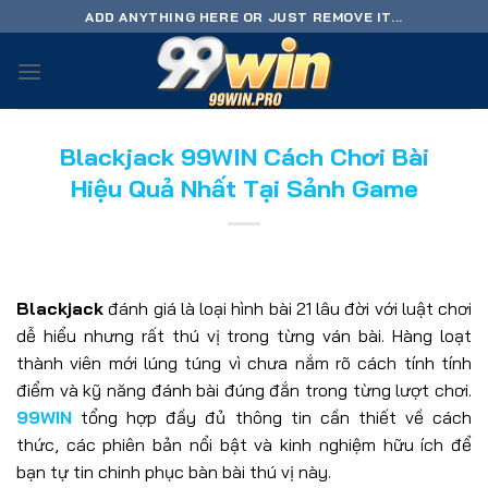
Chuyển
ADD ANYTHING HERE OR JUST REMOVE IT...
đến
nội
dung
Blackjack 99WIN Cách Chơi Bài
Hiệu Quả Nhất Tại Sảnh Game
Blackjack
đánh giá là loại hình bài 21 lâu đời với luật chơi
dễ hiểu nhưng rất thú vị trong từng ván bài. Hàng loạt
thành viên mới lúng túng vì chưa nắm rõ cách tính tính
điểm và kỹ năng đánh bài đúng đắn trong từng lượt chơi.
99WIN
tổng hợp đầy đủ thông tin cần thiết về cách
thức, các phiên bản nổi bật và kinh nghiệm hữu ích để
bạn tự tin chinh phục bàn bài thú vị này.