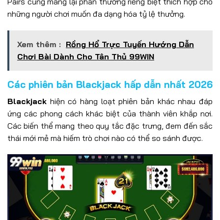
Pairs cũng mang lại phần thưởng riêng biệt thích hợp cho
những người chơi muốn đa dạng hóa tỷ lệ thưởng.
Xem thêm :
Rồng Hổ Trực Tuyến Hướng Dẫn
Chơi Bài Dành Cho Tân Thủ 99WIN
Các phiên bản Blackjack hấp dẫn nhất 2026
Blackjack
hiện có hàng loạt phiên bản khác nhau đáp
ứng các phong cách khác biệt của thành viên khắp nơi.
Các biến thể mang theo quy tắc đặc trưng, đem đến sắc
thái mới mẻ mà hiếm trò chơi nào có thể so sánh được.