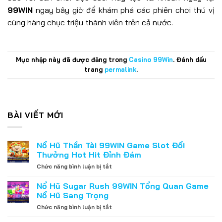
99WIN
ngay bây giờ để khám phá các phiên chơi thú vị
cùng hàng chục triệu thành viên trên cả nước.
Mục nhập này đã được đăng trong
Casino 99Win
. Đánh dấu
trang
permalink
.
BÀI VIẾT MỚI
Nổ Hũ Thần Tài 99WIN Game Slot Đổi
Thưởng Hot Hit Đỉnh Đám
ở
Chức năng bình luận bị tắt
Nổ
Hũ
Nổ Hũ Sugar Rush 99WIN Tổng Quan Game
Thần
Nổ Hũ Sang Trọng
Tài
ở
Chức năng bình luận bị tắt
99WIN
Nổ
Game