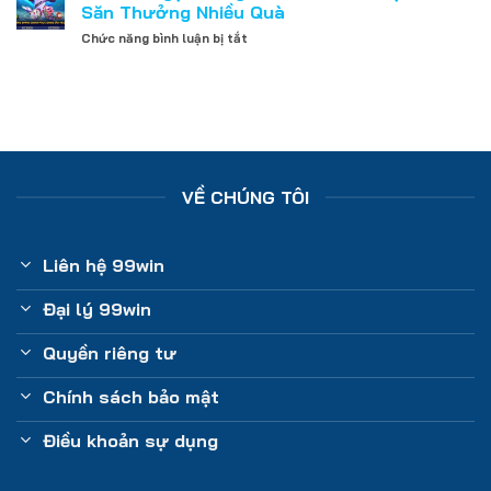
Online
Game
Săn Thưởng Nhiều Quà
99WIN
Slot
ở
Chức năng bình luận bị tắt
Tỷ
Và
Bắn
Lệ
Tối
Cá
Quy
Ưu
Ngộ
Đổi
Không
Và
99WIN
Nhà
Chinh
Cung
Phục
Cấp
Game
Uy
VỀ CHÚNG TÔI
Săn
Tín
Thưởng
Nhiều
Quà
Liên hệ 99win
Đại lý 99win
Quyền riêng tư
Chính sách bảo mật
Điều khoản sự dụng