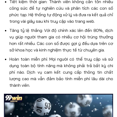
Tiết kiệm thời gian: Thành viên không cần tốn nhiều
công sức để tự nghiên cứu và phân tích các con số
phức tạp. Hệ thống tự động xử lý và đưa ra kết quả chỉ
trong vài giây sau khi truy cập vào trang web.
Tăng tỷ lệ thắng: Với độ chính xác lên đến 80%, dịch
vụ giúp người tham gia có nhiều cơ hội trúng thưởng
hơn rất nhiều. Các con số được gợi ý đều dựa trên cơ
sở khoa học và kinh nghiệm thực tế từ chuyên gia.
Hoàn toàn miễn phí: Mọi người có thể truy cập và sử
dụng toàn bộ tính năng mà không phải trả bất kỳ chi
phí nào. Dịch vụ cam kết cung cấp thông tin chất
lượng cao mà vẫn đảm bảo tính miễn phí lâu dài cho
thành viên.