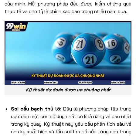
của mình. Mỗi phương pháp đều được kiểm chứng qua
thực tế và cho tỷ lệ chính xác cao trong nhiều năm qua.
Kỹ thuật dự đoán được ưa chuộng nhất
Soi cầu bạch thủ lô:
Đây là phương pháp tập trung
dự đoán một con số duy nhất có khả năng về cao nhất
trong kỳ quay. Kỹ thuật này yêu cầu phân tích sâu về
chu kỳ xuất hiện và tần suất ra số của từng con trong