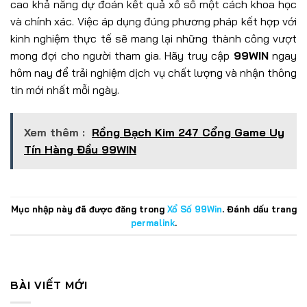
cao khả năng dự đoán kết quả xổ số một cách khoa học
và chính xác. Việc áp dụng đúng phương pháp kết hợp với
kinh nghiệm thực tế sẽ mang lại những thành công vượt
mong đợi cho người tham gia. Hãy truy cập
99WIN
ngay
hôm nay để trải nghiệm dịch vụ chất lượng và nhận thông
tin mới nhất mỗi ngày.
Xem thêm :
Rồng Bạch Kim 247 Cổng Game Uy
Tín Hàng Đầu 99WIN
Mục nhập này đã được đăng trong
Xổ Số 99Win
. Đánh dấu trang
permalink
.
BÀI VIẾT MỚI