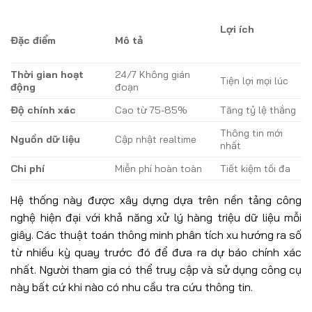
Lợi ích
Đặc điểm
Mô tả
Thời gian hoạt
24/7 Không gián
Tiện lợi mọi lúc
động
đoạn
Độ chính xác
Cao từ 75-85%
Tăng tỷ lệ thắng
Thông tin mới
Nguồn dữ liệu
Cập nhật realtime
nhất
Chi phí
Miễn phí hoàn toàn
Tiết kiệm tối đa
Hệ thống này được xây dựng dựa trên nền tảng công
nghệ hiện đại với khả năng xử lý hàng triệu dữ liệu mỗi
giây. Các thuật toán thông minh phân tích xu hướng ra số
từ nhiều kỳ quay trước đó để đưa ra dự báo chính xác
nhất. Người tham gia có thể truy cập và sử dụng công cụ
này bất cứ khi nào có nhu cầu tra cứu thông tin.