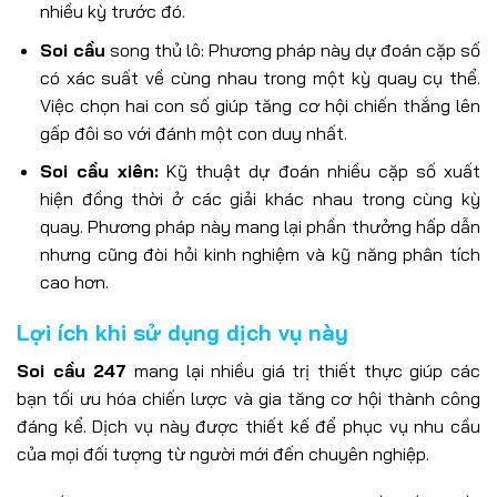
nhiều kỳ trước đó.
Soi cầu
song thủ lô: Phương pháp này dự đoán cặp số
có xác suất về cùng nhau trong một kỳ quay cụ thể.
Việc chọn hai con số giúp tăng cơ hội chiến thắng lên
gấp đôi so với đánh một con duy nhất.
Soi cầu xiên:
Kỹ thuật dự đoán nhiều cặp số xuất
hiện đồng thời ở các giải khác nhau trong cùng kỳ
quay. Phương pháp này mang lại phần thưởng hấp dẫn
nhưng cũng đòi hỏi kinh nghiệm và kỹ năng phân tích
cao hơn.
Lợi ích khi sử dụng dịch vụ này
Soi cầu 247
mang lại nhiều giá trị thiết thực giúp các
bạn tối ưu hóa chiến lược và gia tăng cơ hội thành công
đáng kể. Dịch vụ này được thiết kế để phục vụ nhu cầu
của mọi đối tượng từ người mới đến chuyên nghiệp.