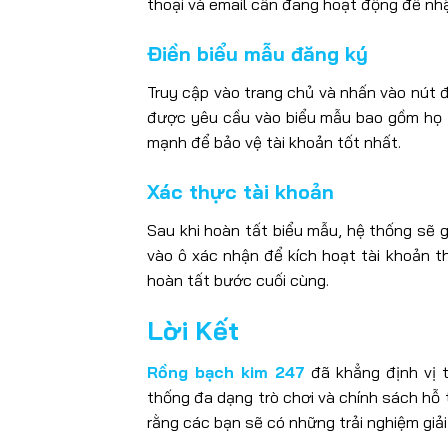
thoại và email cần đang hoạt động để nh
Điền biểu mẫu đăng ký
Truy cập vào trang chủ và nhấn vào nút 
được yêu cầu vào biểu mẫu bao gồm họ tê
mạnh để bảo vệ tài khoản tốt nhất.
Xác thực tài khoản
Sau khi hoàn tất biểu mẫu, hệ thống sẽ 
vào ô xác nhận để kích hoạt tài khoản t
hoàn tất bước cuối cùng.
Lời Kết
Rồng bạch kim 247
đã khẳng định vị t
thống đa dạng trò chơi và chính sách hỗ 
rằng các bạn sẽ có những trải nghiệm giải