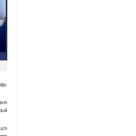
iệp.
hành
 quả
ịch
được