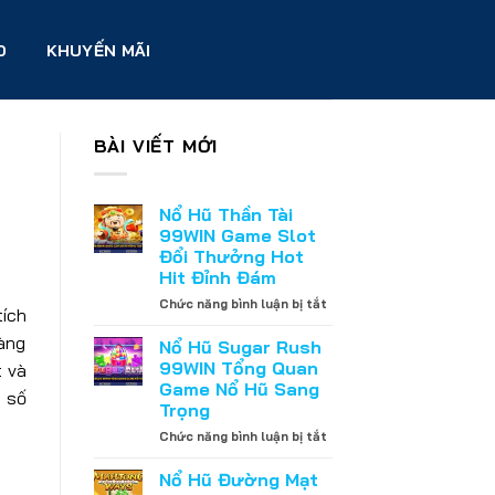
O
KHUYẾN MÃI
BÀI VIẾT MỚI
Nổ Hũ Thần Tài
99WIN Game Slot
Đổi Thưởng Hot
Hit Đỉnh Đám
ở
Chức năng bình luận bị tắt
tích
Nổ
hàng
Hũ
Nổ Hũ Sugar Rush
Thần
99WIN Tổng Quan
t và
Tài
Game Nổ Hũ Sang
n số
99WIN
Trọng
Game
Slot
ở
Chức năng bình luận bị tắt
Đổi
Nổ
Thưởng
Hũ
Nổ Hũ Đường Mạt
Hot
Sugar