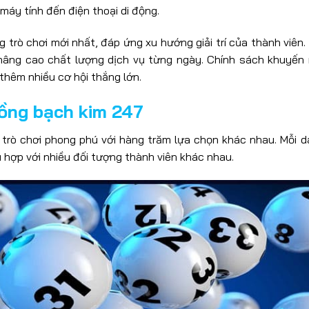
 máy tính đến điện thoại di động.
trò chơi mới nhất, đáp ứng xu hướng giải trí của thành viên.
 nâng cao chất lượng dịch vụ từng ngày. Chính sách khuyến
thêm nhiều cơ hội thắng lớn.
 rồng bạch kim 247
trò chơi phong phú với hàng trăm lựa chọn khác nhau. Mỗi 
 hợp với nhiều đối tượng thành viên khác nhau.