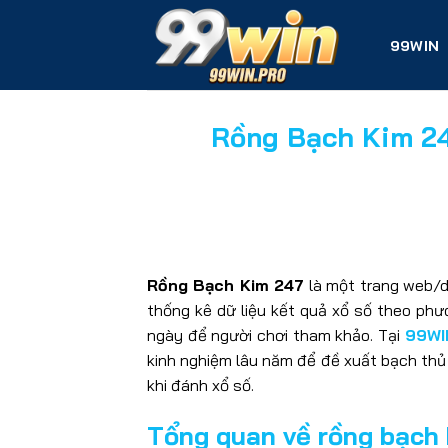
Chuyển
đến
99WIN
nội
dung
Rồng Bạch Kim 2
Rồng Bạch Kim 247
là một trang web/dị
thống kê dữ liệu kết quả xổ số theo ph
ngày để người chơi tham khảo. Tại
99W
kinh nghiệm lâu năm để đề xuất bạch thủ 
khi đánh xổ số.
Tổng quan về rồng bạch