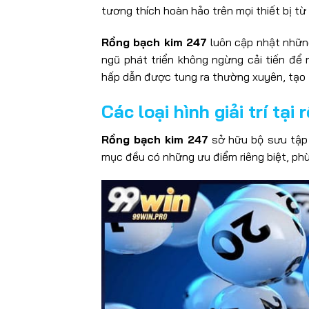
tương thích hoàn hảo trên mọi thiết bị từ
Rồng bạch kim 247
luôn cập nhật những 
ngũ phát triển không ngừng cải tiến để
hấp dẫn được tung ra thường xuyên, tạo 
Các loại hình giải trí tại
Rồng bạch kim 247
sở hữu bộ sưu tập 
mục đều có những ưu điểm riêng biệt, phù