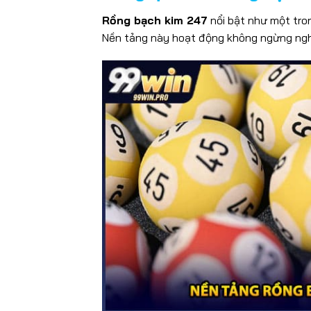
Rồng bạch kim 247
nổi bật như một tron
Nền tảng này hoạt động không ngừng nghỉ