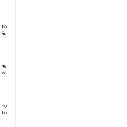
 tin
khẩu
 này
n và
 hệ
N
tin